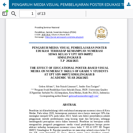
PENGARUH MEDIA VISUAL PEMBELAJARAN POSTER EDUKASI TERHADAP KEMAMPUAN NUMERASI SISWA KELAS V UPT SDN 060972 SIMALINGKAR B T.P 2024/2025