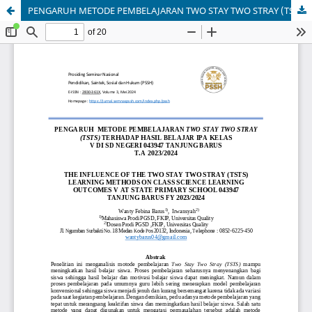
PENGARUH METODE PEMBELAJARAN TWO STAY TWO STRAY (TSTS) TERHADAP HASIL BELAJAR IPA KELAS V DI SD NEGERI 043947 TANJUNG BARUS T.A 2023/2024