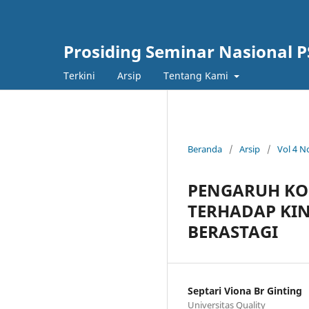
Prosiding Seminar Nasional P
Terkini
Arsip
Tentang Kami
Beranda
/
Arsip
/
Vol 4 N
PENGARUH KO
TERHADAP KI
BERASTAGI
Septari Viona Br Ginting
Universitas Quality