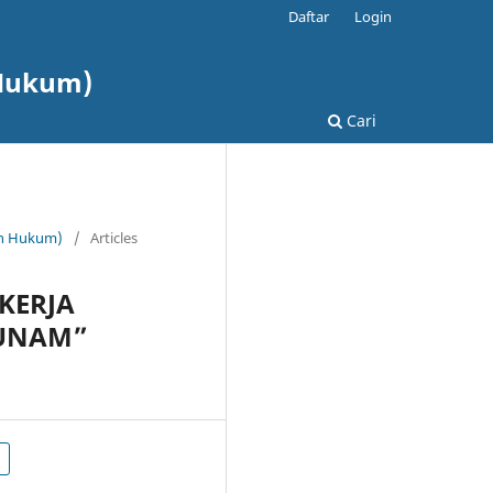
Daftar
Login
 Hukum)
Cari
dan Hukum)
/
Articles
KERJA
“UNAM”