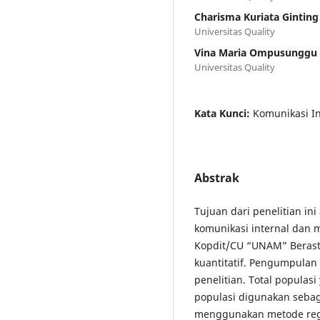
Charisma Kuriata Ginting
Universitas Quality
Vina Maria Ompusunggu
Universitas Quality
Kata Kunci:
Komunikasi In
Abstrak
Tujuan dari penelitian in
komunikasi internal dan m
Kopdit/CU “UNAM” Berasta
kuantitatif. Pengumpulan 
penelitian. Total populas
populasi digunakan sebaga
menggunakan metode regre