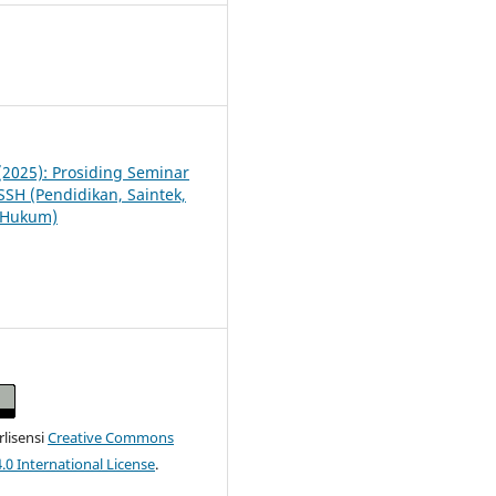
3
 (2025): Prosiding Seminar
SSH (Pendidikan, Saintek,
n Hukum)
erlisensi
Creative Commons
4.0 International License
.