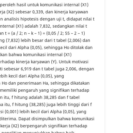
iperoleh hasil untuk komunikasi internal (X1)
rja (X2) sebesar 0,339, dan kinerja karyawan
 analisis hipotesis dengan uji t, didapat nilai t
nternal (X1) adalah 7,832, sedangkan nilai t
 = (a / 2; n – k – 1) = (0,05 / 2; 55 – 2 – 1)
ng (7,832) lebih besar dari t tabel (2,006) dan
kecil dari Alpha (0,05), sehingga Ho ditolak dan
kkan bahwa komunikasi internal (X1)
rhadap kinerja karyawan (Y). Untuk motivasi
ati sebesar 6,919 dan t tabel juga 2,006, dengan
lebih kecil dari Alpha (0,05), yang
 Ho dan penerimaan Ha, sehingga dikatakan
 memiliki pengaruh yang signifikan terhadap
in itu, f hitung adalah 38,285 dan f tabel
 itu, f hitung (38,285) juga lebih tinggi dari f
si (0,001) lebih kecil dari Alpha (0,05), yang
a diterima. Dapat disimpulkan bahwa komunikasi
i kerja (X2) berpengaruh signifikan terhadap
il penelitian menunjukkan bahwa baik