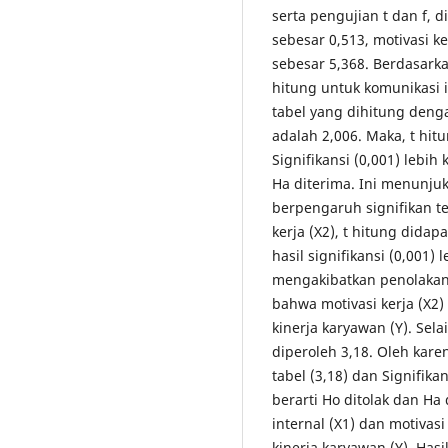
serta pengujian t dan f, d
sebesar 0,513, motivasi ke
sebesar 5,368. Berdasarkan
hitung untuk komunikasi i
tabel yang dihitung dengan t
adalah 2,006. Maka, t hitu
Signifikansi (0,001) lebih 
Ha diterima. Ini menunju
berpengaruh signifikan te
kerja (X2), t hitung didap
hasil signifikansi (0,001) 
mengakibatkan penolakan
bahwa motivasi kerja (X2)
kinerja karyawan (Y). Sela
diperoleh 3,18. Oleh karena
tabel (3,18) dan Signifikan
berarti Ho ditolak dan H
internal (X1) dan motivas
kinerja karyawan (Y). Has